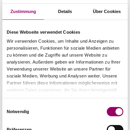
USt-IdNr. DE 111 673 732
Sitz: D-64372 Ober-Ramstadt
Zustimmung
Details
Über Cookies
Amtsgericht Darmstadt HRB 88725
Diese Webseite verwendet Cookies
Geschäftsführende Direktoren:
Wir verwenden Cookies, um Inhalte und Anzeigen zu
Steffen Heiko Fischer (COO)
personalisieren, Funktionen für soziale Medien anbieten
Klaus Kulke (CFO)
Dr. Jörg Leuninger (CIPO)
zu können und die Zugriffe auf unsere Website zu
Dr. Ralf Murjahn (CEO)
analysieren. Außerdem geben wir Informationen zu Ihrer
Heiko Siegmund (CSCO)
Verwendung unserer Website an unsere Partner für
soziale Medien, Werbung und Analysen weiter. Unsere
Partner führen diese Informationen möglicherweise mit
weiteren Daten zusammen, die Sie ihnen bereitgestellt
haben oder die sie im Rahmen Ihrer Nutzung der Dienste
gesammelt haben.
Redaktion:
Einwilligungsauswahl
Digitales Marketing
Notwendig
© 1999-2026 DAW SE. Alle Rechte vorbehalten.
Präferenzen